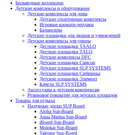
Бильярдные коллекции
Детские комплексы и оборудование
Детские комплексы для дома
Детские спортивные комплексы
Игровые кровати-чердаки
Балансиры
Детские площадки для дворов и учреждений
Детские комплексы для улицы
Десткие площадки TAALO
Десткие площадки TALO
Детские комплексы DFC
Детские площадки Самсон
Детские площадки SLP SYSTEMS
Детские площадки Сибирика
Детские площадки Элемент
Качели SLP SYSTEMS
Аксессуары к детским комлпексам
Резиновое покрытие для детских площадок
Товары для отдыха
Надувные доски SUP Board
Aloha Sup-Board
Aqua Marina Sup-Board
iBoard Sup-Board
Molokai Sup-Board
Takumo Sup-Board