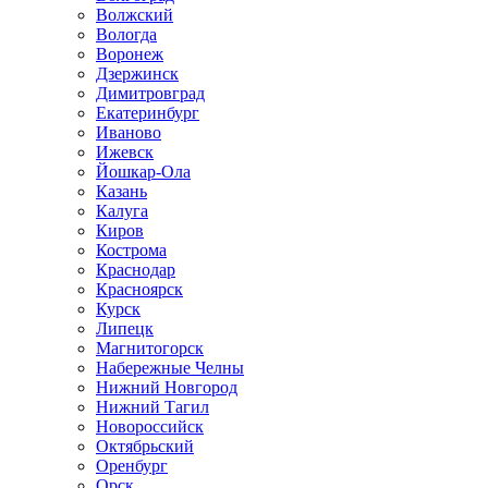
Волжский
Вологда
Воронеж
Дзержинск
Димитровград
Екатеринбург
Иваново
Ижевск
Йошкар-Ола
Казань
Калуга
Киров
Кострома
Краснодар
Красноярск
Курск
Липецк
Магнитогорск
Набережные Челны
Нижний Новгород
Нижний Тагил
Новороссийск
Октябрьский
Оренбург
Орск