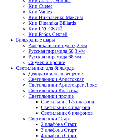
Кии Classic, Fortuna
Кии Cuetec
Кии Vantex
Кии Николаенко Максим
Кии Dinamika Billiards
Кии РУССКИЙ
Кии Рябов Сергей
Бильярдные шары
Американский пул 57,2 мм
Русская пирамида 60,3 мм
Русская пирамида 68 мм
Снукер и прочие
Светильники для бильярда
Декоративное освещение
Светильники Аристократ
Светильники Аристократ Люкс
Светильники Классика
Светильники прочие
Светильник 1-3 плафона
Светильник 4 плафона
Светильник 6 плафонов
Светильники Старт
2 плафона Старт
3 плафона Старт
4 плафона Старт