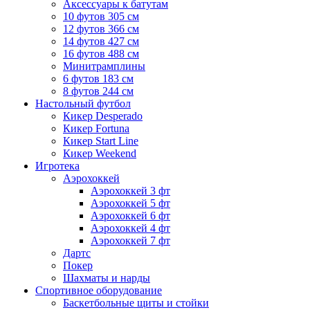
Аксессуары к батутам
10 футов 305 см
12 футов 366 см
14 футов 427 см
16 футов 488 см
Минитрамплины
6 футов 183 см
8 футов 244 см
Настольный футбол
Кикер Desperado
Кикер Fortuna
Кикер Start Line
Кикер Weekend
Игротека
Аэрохоккей
Аэрохоккей 3 фт
Аэрохоккей 5 фт
Аэрохоккей 6 фт
Аэрохоккей 4 фт
Аэрохоккей 7 фт
Дартс
Покер
Шахматы и нарды
Спортивное оборудование
Баскетбольные щиты и стойки