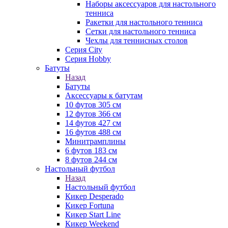
Наборы аксессуаров для настольного
тенниса
Ракетки для настольного тенниса
Сетки для настольного тенниса
Чехлы для теннисных столов
Серия City
Серия Hobby
Батуты
Назад
Батуты
Аксессуары к батутам
10 футов 305 см
12 футов 366 см
14 футов 427 см
16 футов 488 см
Минитрамплины
6 футов 183 см
8 футов 244 см
Настольный футбол
Назад
Настольный футбол
Кикер Desperado
Кикер Fortuna
Кикер Start Line
Кикер Weekend