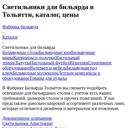
Светильники для бильярда в
Тольятти, каталог, цены
Фабрика бильярда
-
Каталог
-
Светильники для бильярда
Бильярдные столы
Бильярдные кии
Бильярдные
шары
Киевницы и полочки
Настольный
теннис
Батуты
Настольный футбол
Игротека
Спортивное
оборудование
Интерьер и мебель
Бильярдная под
ключ
Бильярдные коллекции
Детские комплексы и
оборудование
Товары для отдыха
В Фабрике Бильярда Тольятти вы сможете подобрать
освещение для бильярдных столов с учетом всех ваших
требований, размеров столов и прочих пожеланий. У нас
представлен довольно широкий ассортимент различных ламп,
которые отличаются дизайном и материалом изготовления.
Декоративное освещение
Светильники Аристократ