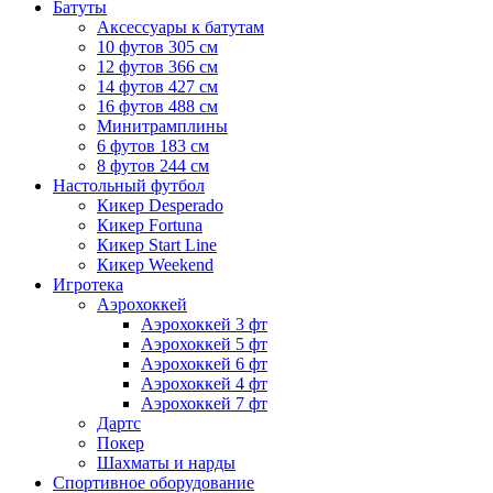
Батуты
Аксессуары к батутам
10 футов 305 см
12 футов 366 см
14 футов 427 см
16 футов 488 см
Минитрамплины
6 футов 183 см
8 футов 244 см
Настольный футбол
Кикер Desperado
Кикер Fortuna
Кикер Start Line
Кикер Weekend
Игротека
Аэрохоккей
Аэрохоккей 3 фт
Аэрохоккей 5 фт
Аэрохоккей 6 фт
Аэрохоккей 4 фт
Аэрохоккей 7 фт
Дартс
Покер
Шахматы и нарды
Спортивное оборудование