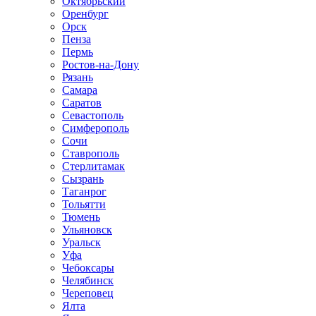
Октябрьский
Оренбург
Орск
Пенза
Пермь
Ростов-на-Дону
Рязань
Самара
Саратов
Севастополь
Симферополь
Сочи
Ставрополь
Стерлитамак
Сызрань
Таганрог
Тольятти
Тюмень
Ульяновск
Уральск
Уфа
Чебоксары
Челябинск
Череповец
Ялта