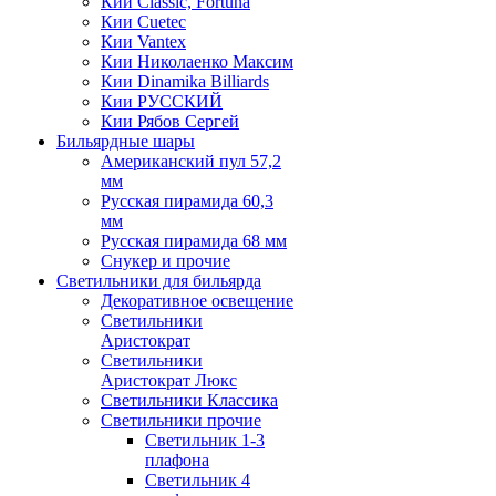
Кии Classic, Fortuna
Кии Cuetec
Кии Vantex
Кии Николаенко Максим
Кии Dinamika Billiards
Кии РУССКИЙ
Кии Рябов Сергей
Бильярдные шары
Американский пул 57,2
мм
Русская пирамида 60,3
мм
Русская пирамида 68 мм
Снукер и прочие
Светильники для бильярда
Декоративное освещение
Светильники
Аристократ
Светильники
Аристократ Люкс
Светильники Классика
Светильники прочие
Светильник 1-3
плафона
Светильник 4