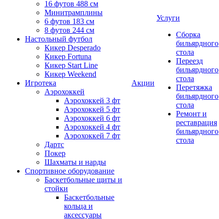
16 футов 488 см
Минитрамплины
Услуги
6 футов 183 см
8 футов 244 см
Сборка
Настольный футбол
бильярдного
Кикер Desperado
стола
Кикер Fortuna
Переезд
Кикер Start Line
бильярдного
Кикер Weekend
стола
Игротека
Акции
Перетяжка
Аэрохоккей
бильярдного
Аэрохоккей 3 фт
стола
Аэрохоккей 5 фт
Ремонт и
Аэрохоккей 6 фт
реставрация
Аэрохоккей 4 фт
бильярдного
Аэрохоккей 7 фт
стола
Дартс
Покер
Шахматы и нарды
Спортивное оборудование
Баскетбольные щиты и
стойки
Баскетбольные
кольца и
аксессуары