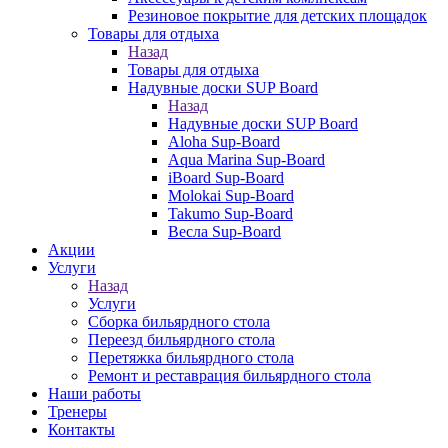
Резиновое покрытие для детских площадок
Товары для отдыха
Назад
Товары для отдыха
Надувные доски SUP Board
Назад
Надувные доски SUP Board
Aloha Sup-Board
Aqua Marina Sup-Board
iBoard Sup-Board
Molokai Sup-Board
Takumo Sup-Board
Весла Sup-Board
Акции
Услуги
Назад
Услуги
Сборка бильярдного стола
Переезд бильярдного стола
Перетяжка бильярдного стола
Ремонт и реставрация бильярдного стола
Наши работы
Тренеры
Контакты