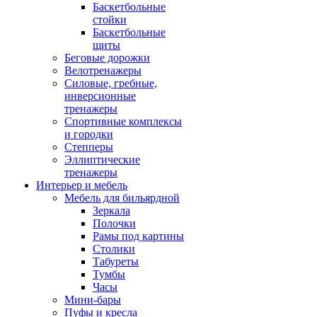
Баскетбольные
стойки
Баскетбольные
щиты
Беговые дорожки
Велотренажеры
Силовые, гребные,
инверсионные
тренажеры
Спортивные комплексы
и городки
Степперы
Эллиптические
тренажеры
Интерьер и мебель
Мебель для бильярдной
Зеркала
Полочки
Рамы под картины
Столики
Табуреты
Тумбы
Часы
Мини-бары
Пуфы и кресла