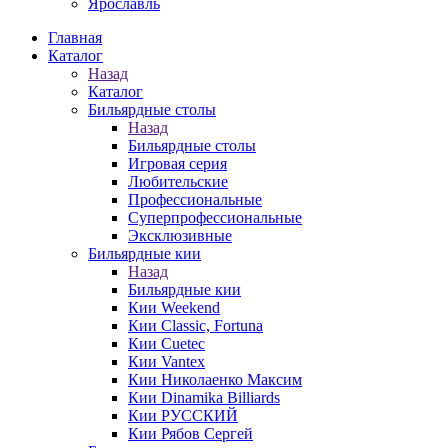
Ярославль
Главная
Каталог
Назад
Каталог
Бильярдные столы
Назад
Бильярдные столы
Игровая серия
Любительские
Профессиональные
Суперпрофессиональные
Эксклюзивные
Бильярдные кии
Назад
Бильярдные кии
Кии Weekend
Кии Classic, Fortuna
Кии Cuetec
Кии Vantex
Кии Николаенко Максим
Кии Dinamika Billiards
Кии РУССКИЙ
Кии Рябов Сергей