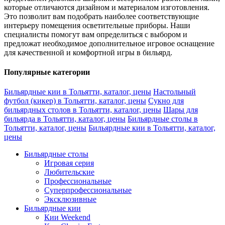
которые отличаются дизайном и материалом изготовления.
Это позволит вам подобрать наиболее соответствующие
интерьеру помещения осветительные приборы. Наши
специалисты помогут вам определиться с выбором и
предложат необходимое дополнительное игровое оснащение
для качественной и комфортной игры в бильярд.
Популярные категории
Бильярдные кии в Тольятти, каталог, цены
Настольный
футбол (кикер) в Тольятти, каталог, цены
Сукно для
бильярдных столов в Тольятти, каталог, цены
Шары для
бильярда в Тольятти, каталог, цены
Бильярдные столы в
Тольятти, каталог, цены
Бильярдные кии в Тольятти, каталог,
цены
Бильярдные столы
Игровая серия
Любительские
Профессиональные
Суперпрофессиональные
Эксклюзивные
Бильярдные кии
Кии Weekend