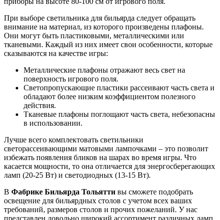
приборы на высоте 80-100 см от игрового поля.
При выборе светильника для бильярда следует обращать
внимание на материал, из которого произведены плафоны.
Они могут быть пластиковыми, металлическими или
тканевыми. Каждый из них имеет свои особенности, которые
сказываются на качестве игры:
Металлические плафоны отражают весь свет на
поверхность игрового поля.
Светопропускающие пластики рассеивают часть света и
обладают более низким коэффициентом полезного
действия.
Тканевые плафоны поглощают часть света, небезопасны
в использовании.
Лучше всего комплектовать светильники
светорассеивающими матовыми лампочками – это позволит
избежать появления бликов на шарах во время игры. Что
касается мощности, то она отличается для энергосберегающих
ламп (20-25 Вт) и светодиодных (13-15 Вт).
В
Фабрике Бильярда Тольятти
вы сможете подобрать
освещение для бильярдных столов с учетом всех ваших
требований, размеров столов и прочих пожеланий. У нас
представлен довольно широкий ассортимент различных ламп,