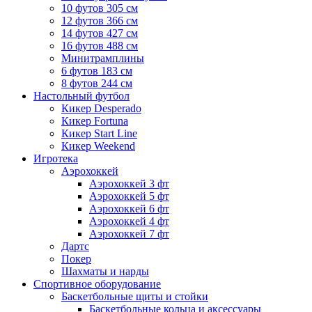
10 футов 305 см
12 футов 366 см
14 футов 427 см
16 футов 488 см
Минитрамплины
6 футов 183 см
8 футов 244 см
Настольный футбол
Кикер Desperado
Кикер Fortuna
Кикер Start Line
Кикер Weekend
Игротека
Аэрохоккей
Аэрохоккей 3 фт
Аэрохоккей 5 фт
Аэрохоккей 6 фт
Аэрохоккей 4 фт
Аэрохоккей 7 фт
Дартс
Покер
Шахматы и нарды
Спортивное оборудование
Баскетбольные щиты и стойки
Баскетбольные кольца и аксессуары