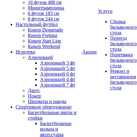
16 футов 488 см
Минитрамплины
Услуги
6 футов 183 см
8 футов 244 см
Сборка
Настольный футбол
бильярдного
Кикер Desperado
стола
Кикер Fortuna
Переезд
Кикер Start Line
бильярдного
Кикер Weekend
стола
Игротека
Акции
Перетяжка
Аэрохоккей
бильярдного
Аэрохоккей 3 фт
стола
Аэрохоккей 5 фт
Ремонт и
Аэрохоккей 6 фт
реставрация
Аэрохоккей 4 фт
бильярдного
Аэрохоккей 7 фт
стола
Дартс
Покер
Шахматы и нарды
Спортивное оборудование
Баскетбольные щиты и
стойки
Баскетбольные
кольца и
аксессуары