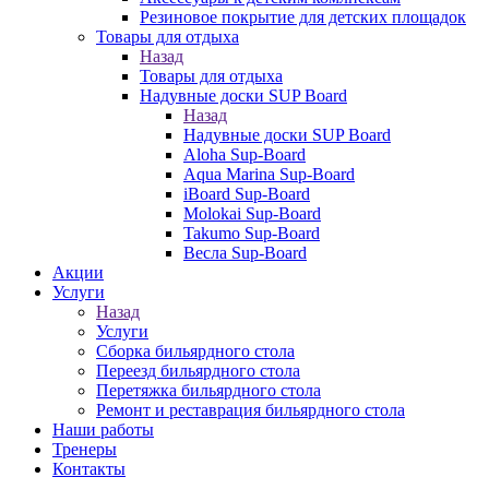
Резиновое покрытие для детских площадок
Товары для отдыха
Назад
Товары для отдыха
Надувные доски SUP Board
Назад
Надувные доски SUP Board
Aloha Sup-Board
Aqua Marina Sup-Board
iBoard Sup-Board
Molokai Sup-Board
Takumo Sup-Board
Весла Sup-Board
Акции
Услуги
Назад
Услуги
Сборка бильярдного стола
Переезд бильярдного стола
Перетяжка бильярдного стола
Ремонт и реставрация бильярдного стола
Наши работы
Тренеры
Контакты