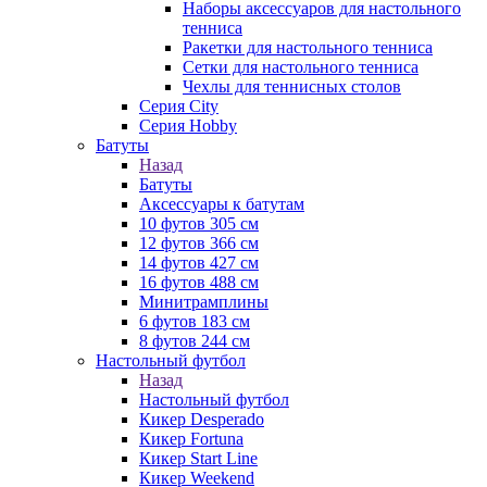
Наборы аксессуаров для настольного
тенниса
Ракетки для настольного тенниса
Сетки для настольного тенниса
Чехлы для теннисных столов
Серия City
Серия Hobby
Батуты
Назад
Батуты
Аксессуары к батутам
10 футов 305 см
12 футов 366 см
14 футов 427 см
16 футов 488 см
Минитрамплины
6 футов 183 см
8 футов 244 см
Настольный футбол
Назад
Настольный футбол
Кикер Desperado
Кикер Fortuna
Кикер Start Line
Кикер Weekend