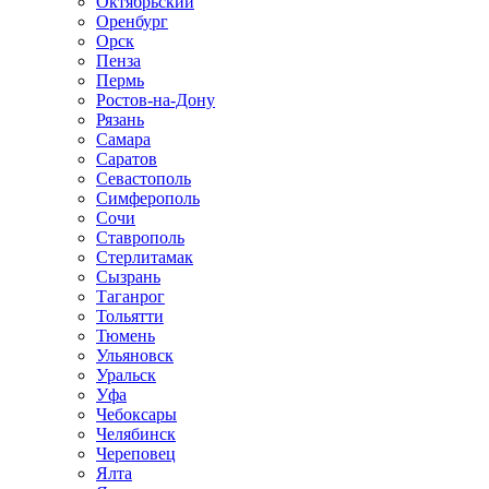
Октябрьский
Оренбург
Орск
Пенза
Пермь
Ростов-на-Дону
Рязань
Самара
Саратов
Севастополь
Симферополь
Сочи
Ставрополь
Стерлитамак
Сызрань
Таганрог
Тольятти
Тюмень
Ульяновск
Уральск
Уфа
Чебоксары
Челябинск
Череповец
Ялта