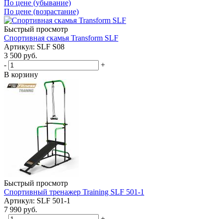
По цене (убывание)
По цене (возрастание)
Быстрый просмотр
Спортивная скамья Transform SLF
Артикул: SLF S08
3 500
руб.
-
+
В корзину
Быстрый просмотр
Cпортивный тренажер Training SLF 501-1
Артикул: SLF 501-1
7 990
руб.
-
+