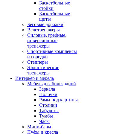
Баскетбольные
стойки
Баскетбольные
щиты
Беговые дорожки
Велотренажеры
Силовые, гребные,
инверсионные
тренажеры
Спортивные комплексы
и городки
Степперы
Эллиптические
тренажеры
Интерьер и мебель
Мебель для бильярдной
Зеркала
Полочки
Рамы под картины
Столики
Табуреты
Тумбы
Часы
Мини-бары
Пуфы и кресла