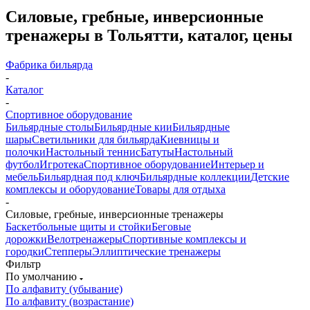
Силовые, гребные, инверсионные
тренажеры в Тольятти, каталог, цены
Фабрика бильярда
-
Каталог
-
Спортивное оборудование
Бильярдные столы
Бильярдные кии
Бильярдные
шары
Светильники для бильярда
Киевницы и
полочки
Настольный теннис
Батуты
Настольный
футбол
Игротека
Спортивное оборудование
Интерьер и
мебель
Бильярдная под ключ
Бильярдные коллекции
Детские
комплексы и оборудование
Товары для отдыха
-
Силовые, гребные, инверсионные тренажеры
Баскетбольные щиты и стойки
Беговые
дорожки
Велотренажеры
Спортивные комплексы и
городки
Степперы
Эллиптические тренажеры
Фильтр
По умолчанию
По алфавиту (убывание)
По алфавиту (возрастание)