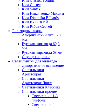
Кии Classic, Fortuna
Кии Cuetec
Кии Vantex
Кии Николаенко Максим
Кии Dinamika Billiards
Кии РУССКИЙ
Кии Рябов Сергей
Бильярдные шары
Американский пул 57,2
мм
Русская пирамида 60,3
мм
Русская пирамида 68 мм
Снукер и прочие
Светильники для бильярда
Декоративное освещение
Светильники
Аристократ
Светильники
Аристократ Люкс
Светильники Классика
Светильники прочие
Светильник 1-3
плафона
Светильник 4