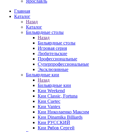
Ярославль
Главная
Каталог
Назад
Каталог
Бильярдные столы
Назад
Бильярдные столы
Игровая серия
Любительские
Профессиональные
Суперпрофессиональные
Эксклюзивные
Бильярдные кии
Назад
Бильярдные кии
Кии Weekend
Кии Classic, Fortuna
Кии Cuetec
Кии Vantex
Кии Николаенко Максим
Кии Dinamika Billiards
Кии РУССКИЙ
Кии Рябов Сергей