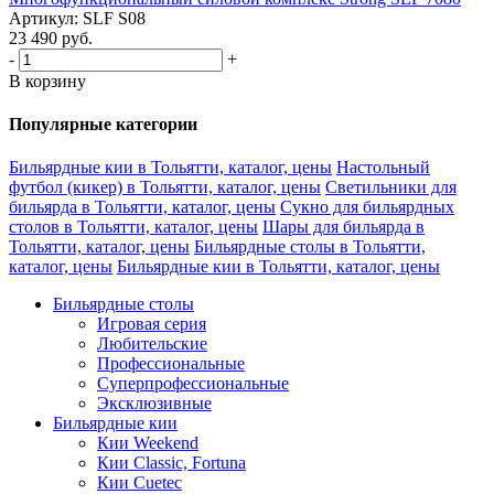
Артикул: SLF S08
23 490
руб.
-
+
В корзину
Популярные категории
Бильярдные кии в Тольятти, каталог, цены
Настольный
футбол (кикер) в Тольятти, каталог, цены
Светильники для
бильярда в Тольятти, каталог, цены
Сукно для бильярдных
столов в Тольятти, каталог, цены
Шары для бильярда в
Тольятти, каталог, цены
Бильярдные столы в Тольятти,
каталог, цены
Бильярдные кии в Тольятти, каталог, цены
Бильярдные столы
Игровая серия
Любительские
Профессиональные
Суперпрофессиональные
Эксклюзивные
Бильярдные кии
Кии Weekend
Кии Classic, Fortuna
Кии Cuetec