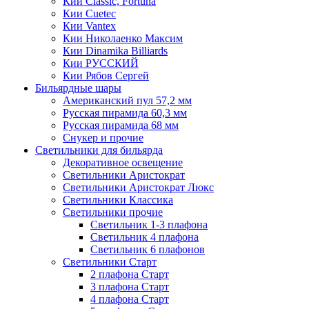
Кии Classic, Fortuna
Кии Cuetec
Кии Vantex
Кии Николаенко Максим
Кии Dinamika Billiards
Кии РУССКИЙ
Кии Рябов Сергей
Бильярдные шары
Американский пул 57,2 мм
Русская пирамида 60,3 мм
Русская пирамида 68 мм
Снукер и прочие
Светильники для бильярда
Декоративное освещение
Светильники Аристократ
Светильники Аристократ Люкс
Светильники Классика
Светильники прочие
Светильник 1-3 плафона
Светильник 4 плафона
Светильник 6 плафонов
Светильники Старт
2 плафона Старт
3 плафона Старт
4 плафона Старт