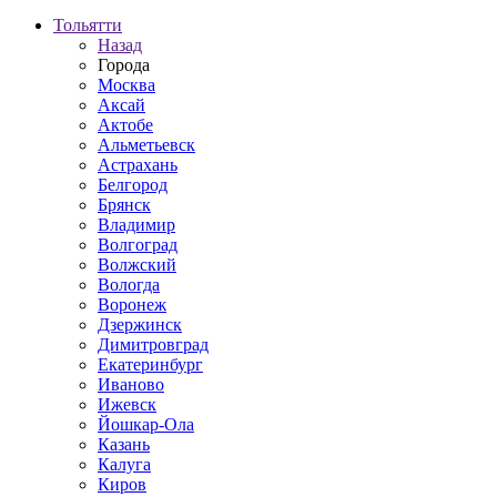
Тольятти
Назад
Города
Москва
Аксай
Актобе
Альметьевск
Астрахань
Белгород
Брянск
Владимир
Волгоград
Волжский
Вологда
Воронеж
Дзержинск
Димитровград
Екатеринбург
Иваново
Ижевск
Йошкар-Ола
Казань
Калуга
Киров