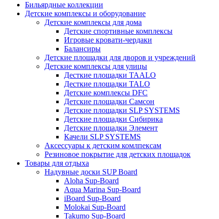
Бильярдные коллекции
Детские комплексы и оборудование
Детские комплексы для дома
Детские спортивные комплексы
Игровые кровати-чердаки
Балансиры
Детские площадки для дворов и учреждений
Детские комплексы для улицы
Десткие площадки TAALO
Десткие площадки TALO
Детские комплексы DFC
Детские площадки Самсон
Детские площадки SLP SYSTEMS
Детские площадки Сибирика
Детские площадки Элемент
Качели SLP SYSTEMS
Аксессуары к детским комлпексам
Резиновое покрытие для детских площадок
Товары для отдыха
Надувные доски SUP Board
Aloha Sup-Board
Aqua Marina Sup-Board
iBoard Sup-Board
Molokai Sup-Board
Takumo Sup-Board