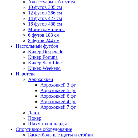
Аксессуары к батутам
10 футов 305 см
12 футов 366 см
14 футов 427 см
16 футов 488 см
Минитрамплины
6 футов 183 см
8 футов 244 см
Настольный футбол
Кикер Desperado
Кикер Fortuna
Кикер Start Line
Кикер Weekend
Игротека
Аэрохоккей
Аэрохоккей 3 фт
Аэрохоккей 5 фт
Аэрохоккей 6 фт
Аэрохоккей 4 фт
Аэрохоккей 7 фт
Дартс
Покер
Шахматы и нарды
Спортивное оборудование
Баскетбольные щиты и стойки