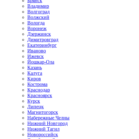
Брянск
Владимир
Волгоград
Волжский
Вологда
Воронеж
Дзержинск
Димитровград
Екатеринбург
Иваново
Ижевск
Йошкар-Ола
Казань
Калуга
Киров
Кострома
Краснодар
Красноярск
Курск
Липецк
Магнитогорск
Набережные Челны
Нижний Новгород
Нижний Тагил
Новороссийск