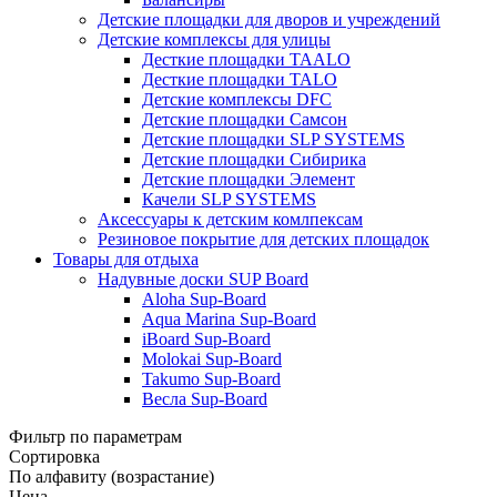
Детские площадки для дворов и учреждений
Детские комплексы для улицы
Десткие площадки TAALO
Десткие площадки TALO
Детские комплексы DFC
Детские площадки Самсон
Детские площадки SLP SYSTEMS
Детские площадки Сибирика
Детские площадки Элемент
Качели SLP SYSTEMS
Аксессуары к детским комлпексам
Резиновое покрытие для детских площадок
Товары для отдыха
Надувные доски SUP Board
Aloha Sup-Board
Aqua Marina Sup-Board
iBoard Sup-Board
Molokai Sup-Board
Takumo Sup-Board
Весла Sup-Board
Фильтр по параметрам
Сортировка
По алфавиту (возрастание)
Цена