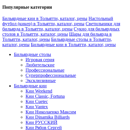
Популярные категории
Бильярдные кии в Тольятти, каталог, цены
Настольный
футбол (кикер) в Тольятти, каталог, цены
Светильники для
бильярда в Тольятти, каталог, цены
Сукно для бильярдных
столов в Тольятти, каталог, цены
Шары для бильярда в
Тольятти, каталог, цены
Бильярдные столы в Тольятти,
каталог, цены
Бильярдные кии в Тольятти, каталог, цены
Бильярдные столы
Игровая серия
Любительские
Профессиональные
Суперпрофессиональные
Эксклюзивные
Бильярдные кии
Кии Weekend
Кии Classic, Fortuna
Кии Cuetec
Кии Vantex
Кии Николаенко Максим
Кии Dinamika Billiards
Кии РУССКИЙ
Кии Рябов Сергей