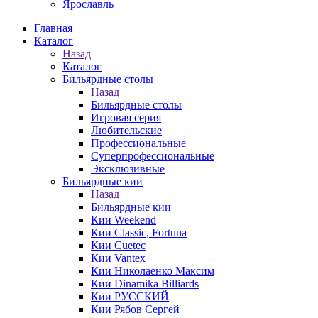
Ярославль
Главная
Каталог
Назад
Каталог
Бильярдные столы
Назад
Бильярдные столы
Игровая серия
Любительские
Профессиональные
Суперпрофессиональные
Эксклюзивные
Бильярдные кии
Назад
Бильярдные кии
Кии Weekend
Кии Classic, Fortuna
Кии Cuetec
Кии Vantex
Кии Николаенко Максим
Кии Dinamika Billiards
Кии РУССКИЙ
Кии Рябов Сергей