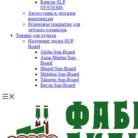
Качели SLP
SYSTEMS
Аксессуары к детским
комлпексам
Резиновое покрытие для
детских площадок
Товары для отдыха
Надувные доски SUP
Board
Aloha Sup-Board
Aqua Marina Sup-
Board
iBoard Sup-Board
Molokai Sup-Board
Takumo Sup-Board
Весла Sup-Board