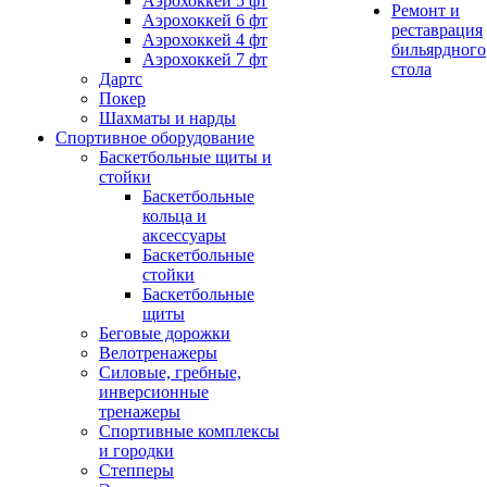
Аэрохоккей 5 фт
Ремонт и
Аэрохоккей 6 фт
реставрация
Аэрохоккей 4 фт
бильярдного
Аэрохоккей 7 фт
стола
Дартс
Покер
Шахматы и нарды
Спортивное оборудование
Баскетбольные щиты и
стойки
Баскетбольные
кольца и
аксессуары
Баскетбольные
стойки
Баскетбольные
щиты
Беговые дорожки
Велотренажеры
Силовые, гребные,
инверсионные
тренажеры
Спортивные комплексы
и городки
Степперы