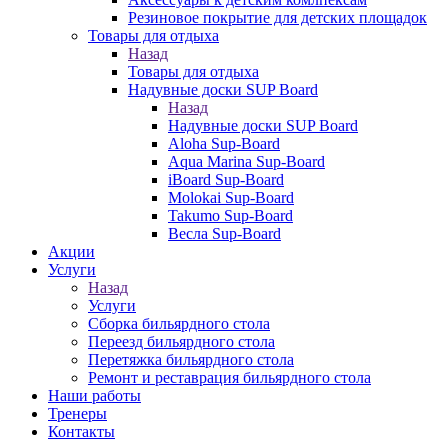
Резиновое покрытие для детских площадок
Товары для отдыха
Назад
Товары для отдыха
Надувные доски SUP Board
Назад
Надувные доски SUP Board
Aloha Sup-Board
Aqua Marina Sup-Board
iBoard Sup-Board
Molokai Sup-Board
Takumo Sup-Board
Весла Sup-Board
Акции
Услуги
Назад
Услуги
Сборка бильярдного стола
Переезд бильярдного стола
Перетяжка бильярдного стола
Ремонт и реставрация бильярдного стола
Наши работы
Тренеры
Контакты