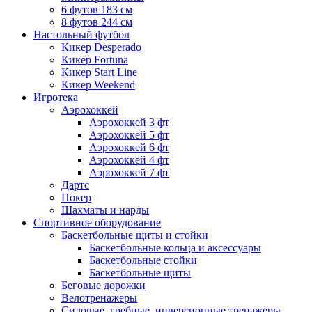
6 футов 183 см
8 футов 244 см
Настольный футбол
Кикер Desperado
Кикер Fortuna
Кикер Start Line
Кикер Weekend
Игротека
Аэрохоккей
Аэрохоккей 3 фт
Аэрохоккей 5 фт
Аэрохоккей 6 фт
Аэрохоккей 4 фт
Аэрохоккей 7 фт
Дартс
Покер
Шахматы и нарды
Спортивное оборудование
Баскетбольные щиты и стойки
Баскетбольные кольца и аксессуары
Баскетбольные стойки
Баскетбольные щиты
Беговые дорожки
Велотренажеры
Силовые, гребные, инверсионные тренажеры