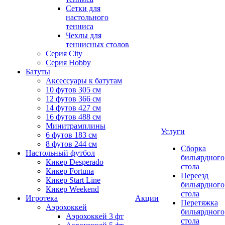
Сетки для
настольного
тенниса
Чехлы для
теннисных столов
Серия City
Серия Hobby
Батуты
Аксессуары к батутам
10 футов 305 см
12 футов 366 см
14 футов 427 см
16 футов 488 см
Минитрамплины
Услуги
6 футов 183 см
8 футов 244 см
Сборка
Настольный футбол
бильярдного
Кикер Desperado
стола
Кикер Fortuna
Переезд
Кикер Start Line
бильярдного
Кикер Weekend
стола
Игротека
Акции
Перетяжка
Аэрохоккей
бильярдного
Аэрохоккей 3 фт
стола