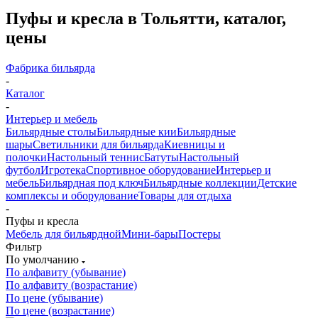
Пуфы и кресла в Тольятти, каталог,
цены
Фабрика бильярда
-
Каталог
-
Интерьер и мебель
Бильярдные столы
Бильярдные кии
Бильярдные
шары
Светильники для бильярда
Киевницы и
полочки
Настольный теннис
Батуты
Настольный
футбол
Игротека
Спортивное оборудование
Интерьер и
мебель
Бильярдная под ключ
Бильярдные коллекции
Детские
комплексы и оборудование
Товары для отдыха
-
Пуфы и кресла
Мебель для бильярдной
Мини-бары
Постеры
Фильтр
По умолчанию
По алфавиту (убывание)
По алфавиту (возрастание)
По цене (убывание)
По цене (возрастание)