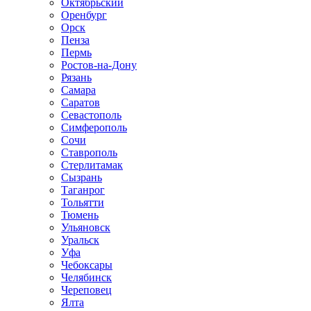
Октябрьский
Оренбург
Орск
Пенза
Пермь
Ростов-на-Дону
Рязань
Самара
Саратов
Севастополь
Симферополь
Сочи
Ставрополь
Стерлитамак
Сызрань
Таганрог
Тольятти
Тюмень
Ульяновск
Уральск
Уфа
Чебоксары
Челябинск
Череповец
Ялта