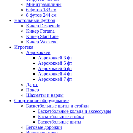
Минитрамплины
6 футов 183 см
8 футов 244 см
Настольный футбол
Кикер Desperado
Кикер Fortuna
Кикер Start Line
Кикер Weekend
Игротека
Аэрохоккей
Аэрохоккей 3 фт
Аэрохоккей 5 фт
Аэрохоккей 6 фт
Аэрохоккей 4 фт
Аэрохоккей 7 фт
Дартс
Покер
Шахматы и нарды
Спортивное оборудование
Баскетбольные щиты и стойки
Баскетбольные кольца и аксессуары
Баскетбольные стойки
Баскетбольные щиты
Беговые дорожки
Велотренажеры