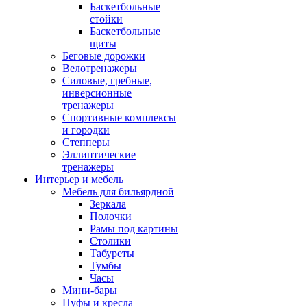
Баскетбольные
стойки
Баскетбольные
щиты
Беговые дорожки
Велотренажеры
Силовые, гребные,
инверсионные
тренажеры
Спортивные комплексы
и городки
Степперы
Эллиптические
тренажеры
Интерьер и мебель
Мебель для бильярдной
Зеркала
Полочки
Рамы под картины
Столики
Табуреты
Тумбы
Часы
Мини-бары
Пуфы и кресла