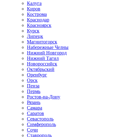
Калуга
Киров
Кострома
Краснодар
Красноярск
Курск
Липецк
Магнитогорск
Набережные Челны
Нижний Новгород
Нижний Тагил
Новороссийск
Октябрьский
Оренбург
Орск
Пенза
Пермь
Ростов-на-Дону
Рязань
Самара
Саратов
Севастополь
Симферополь
Сочи
Ставрополь