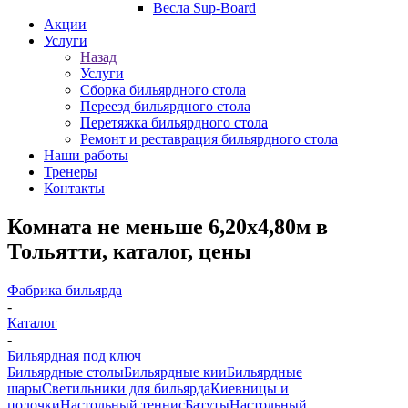
Весла Sup-Board
Акции
Услуги
Назад
Услуги
Сборка бильярдного стола
Переезд бильярдного стола
Перетяжка бильярдного стола
Ремонт и реставрация бильярдного стола
Наши работы
Тренеры
Контакты
Комната не меньше 6,20х4,80м в
Тольятти, каталог, цены
Фабрика бильярда
-
Каталог
-
Бильярдная под ключ
Бильярдные столы
Бильярдные кии
Бильярдные
шары
Светильники для бильярда
Киевницы и
полочки
Настольный теннис
Батуты
Настольный