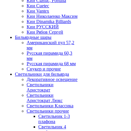
Кии Classic, Fortuna
Кии Cuetec
Кии Vantex
Кии Николаенко Максим
Кии Dinamika Billiards
Кии РУССКИЙ
Кии Рябов Сергей
Бильярдные шары
Американский пул 57,2
мм
Русская пирамида 60,3
мм
Русская пирамида 68 мм
Снукер и прочие
Светильники для бильярда
Декоративное освещение
Светильники
Аристократ
Светильники
Аристократ Люкс
Светильники Классика
Светильники прочие
Светильник 1-3
плафона
Светильник 4