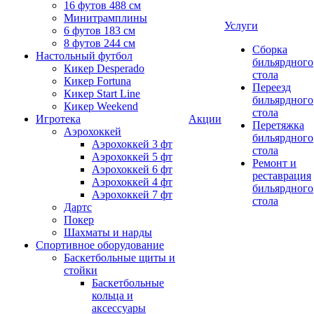
16 футов 488 см
Минитрамплины
Услуги
6 футов 183 см
8 футов 244 см
Сборка
Настольный футбол
бильярдного
Кикер Desperado
стола
Кикер Fortuna
Переезд
Кикер Start Line
бильярдного
Кикер Weekend
стола
Игротека
Акции
Перетяжка
Аэрохоккей
бильярдного
Аэрохоккей 3 фт
стола
Аэрохоккей 5 фт
Ремонт и
Аэрохоккей 6 фт
реставрация
Аэрохоккей 4 фт
бильярдного
Аэрохоккей 7 фт
стола
Дартс
Покер
Шахматы и нарды
Спортивное оборудование
Баскетбольные щиты и
стойки
Баскетбольные
кольца и
аксессуары