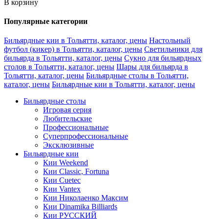
В корзину
Популярные категории
Бильярдные кии в Тольятти, каталог, цены
Настольный
футбол (кикер) в Тольятти, каталог, цены
Светильники для
бильярда в Тольятти, каталог, цены
Сукно для бильярдных
столов в Тольятти, каталог, цены
Шары для бильярда в
Тольятти, каталог, цены
Бильярдные столы в Тольятти,
каталог, цены
Бильярдные кии в Тольятти, каталог, цены
Бильярдные столы
Игровая серия
Любительские
Профессиональные
Суперпрофессиональные
Эксклюзивные
Бильярдные кии
Кии Weekend
Кии Classic, Fortuna
Кии Cuetec
Кии Vantex
Кии Николаенко Максим
Кии Dinamika Billiards
Кии РУССКИЙ