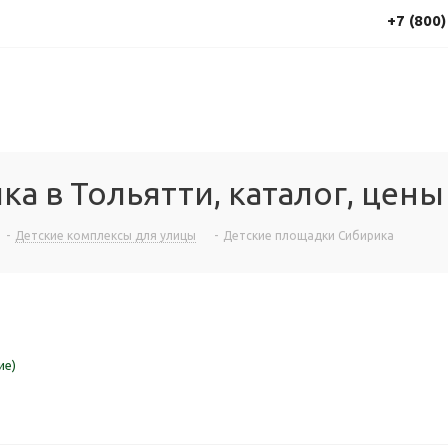
+7 (800
а в Тольятти, каталог, цены
-
Детские комплексы для улицы
-
Детские площадки Сибирика
ие)