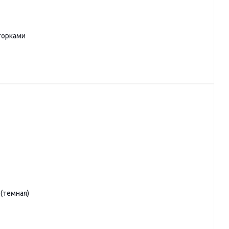
горками
(темная)