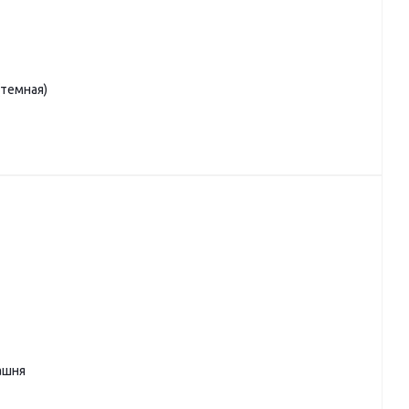
(темная)
ашня